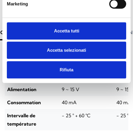
Marketing
Accetta tutti
CARACTÉRISTIQUES TECHNIQUES
DOCUMENTATION
Accetta selezionati
Caractéristiques techniques
Rifiuta
nBy/SB
nBy/S
Alimentation
9 ~ 15 V
9 ~ 15 
Consommation
40 mA
40 mA
Intervalle de
- 25 ° + 60 °C
- 25 ° +
température