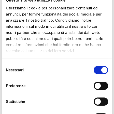
Questo sito web utilizza i cookie
Ce produit est disponible dans les versions
suivantes
Utilizziamo i cookie per personalizzare contenuti ed
annunci, per fornire funzionalità dei social media e per
analizzare il nostro traffico. Condividiamo inoltre
informazioni sul modo in cui utilizzi il nostro sito con i
nostri partner che si occupano di analisi dei dati web,
nBy/SB
pubblicità e social media, i quali potrebbero combinarle
Lecteur de proximité pour
con altre informazioni che hai fornito loro o che hanno
extérieur à montage mural,
raccolto dal tuo utilizzo dei loro servizi.
couleur blanche
Selezione
Necessari
del
consenso
nBy/SN
Preferenze
Lecteur de proximité pour
extérieur à montage mural,
Statistiche
couleur noire