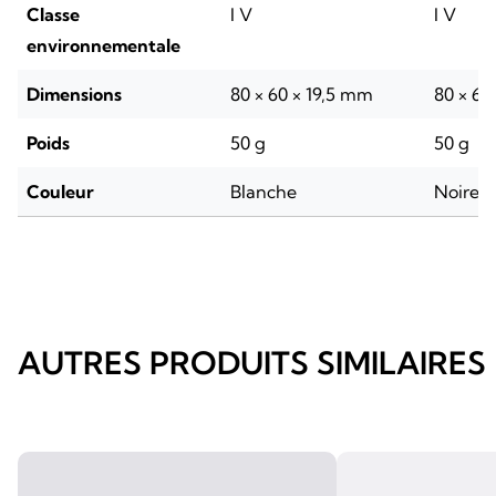
Classe
I V
I V
environnementale
Dimensions
80 × 60 × 19,5 mm
80 × 60
Poids
50 g
50 g
Couleur
Blanche
Noire
AUTRES PRODUITS SIMILAIRES