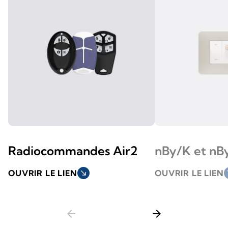
Radiocommandes Air2
nBy/K et nB
OUVRIR LE LIEN
south_east
OUVRIR LE LIEN
so
arrow_back
arrow_forward