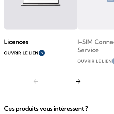
Licences
I-SIM Connec
Service
OUVRIR LE LIEN
south_east
OUVRIR LE LIEN
so
arrow_back
arrow_forward
Ces produits vous intéressent ?