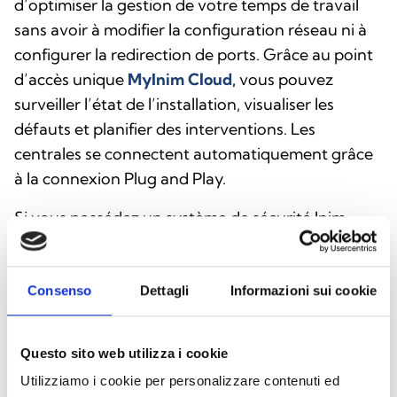
d’optimiser la gestion de votre temps de travail
sans avoir à modifier la configuration réseau ni à
configurer la redirection de ports. Grâce au point
d’accès unique
MyInim Cloud,
vous pouvez
surveiller l’état de l’installation, visualiser les
défauts et planifier des interventions. Les
centrales se connectent automatiquement grâce
à la connexion Plug and Play.
Si vous possédez un système de sécurité Inim,
l’infrastructure cloud vous offre un contrôle
complet, vous permettant d’activer les sorties du
système, de régler les thermostats et de consulter
Consenso
Dettagli
Informazioni sui cookie
les événements. Les notifications push et les e-
mails sont personnalisables selon vos préférences.
Questo sito web utilizza i cookie
Les données sont stockées exclusivement sur des
Utilizziamo i cookie per personalizzare contenuti ed
serveurs européens, pour une sécurité et un