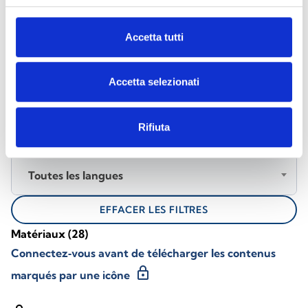
DOCUMENTATION
Accetta tutti
Télécharger la documentation
Accetta selezionati
Rifiuta
Tous les produits
Toutes les langues
EFFACER LES FILTRES
Matériaux
(28)
Connectez‑vous avant de télécharger les contenus
lock
marqués par une icône