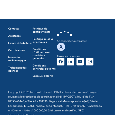
Contacts
Politique de
confidentialité
Assistance
Politique relative
Se connecter ou s'inscrire
aux cookies
Espace distributeurs
Conditions
Certifications
d'utilisation et
conditions
Retrouvez-nous sur :
Innovation
générales
technologique
Conditions
Traitement des
générales de vente
déchets
Lanceurs d'alerte
Copyright © 2026 Tous droits réservés. INIM Electronics S.r.l. à associé unique,
soumise à la direction et à la coordination d’INIM PROJECT S.R.L. N° de TVA
01855460448, n° Rea AP – 178890. Siège social à Monteprandone (AP), Via dei
Lavoratori n° 10, 63076, hameau de Centobuchi - Tél. : 0735 705007 - Capital social
entièrement libéré : 1 000 000,00 € Adresse e-mail certifiée (PEC) :