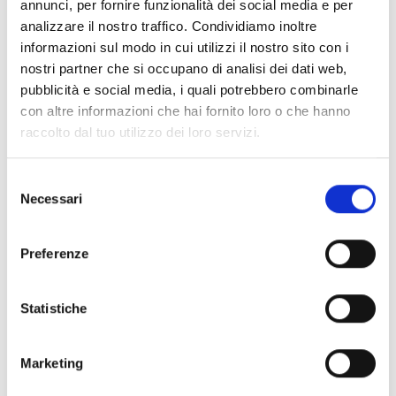
annunci, per fornire funzionalità dei social media e per
contrôle maximaux.
analizzare il nostro traffico. Condividiamo inoltre
informazioni sul modo in cui utilizzi il nostro sito con i
nostri partner che si occupano di analisi dei dati web,
pubblicità e social media, i quali potrebbero combinarle
con altre informazioni che hai fornito loro o che hanno
Téléchargez gratuitement Inim Cloud
raccolto dal tuo utilizzo dei loro servizi.
Selezione
Necessari
del
S’inscrire ou se connecter
consenso
au portail MyInim Cloud
Preferenze
S’identifier pour bénéficier de tous
les avantages
Statistiche
Connectez‑vous maintenant
Marketing