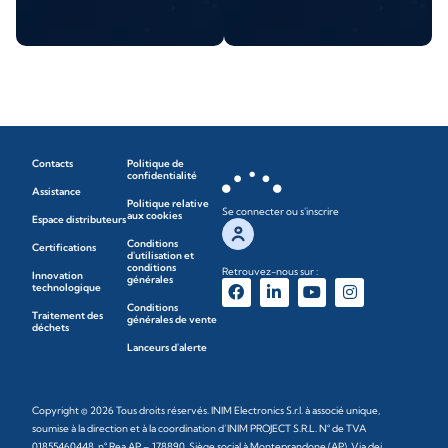
Contacts
Politique de
confidentialité
Assistance
Politique relative
Se connecter ou s'inscrire
aux cookies
Espace distributeurs
Conditions
Certifications
d'utilisation et
conditions
Retrouvez-nous sur :
Innovation
générales
technologique
Conditions
Traitement des
générales de vente
déchets
Lanceurs d'alerte
Copyright © 2026 Tous droits réservés. INIM Electronics S.r.l. à associé unique,
soumise à la direction et à la coordination d’INIM PROJECT S.R.L. N° de TVA
01855460448, n° Rea AP – 178890. Siège social à Monteprandone (AP), Via dei