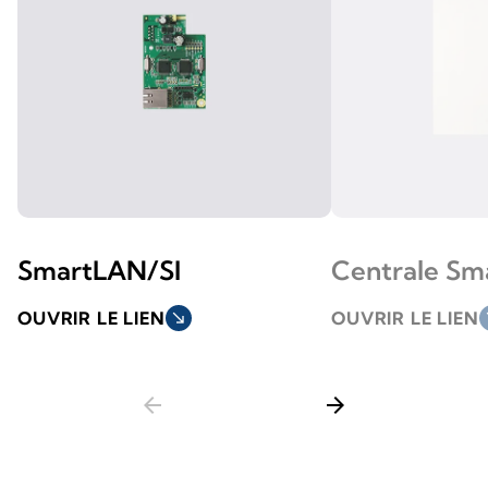
SmartLAN/SI
Centrale Sm
OUVRIR LE LIEN
south_east
OUVRIR LE LIEN
so
arrow_back
arrow_forward