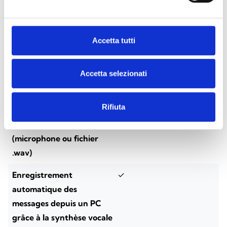
Communicateur vocal
✓
automatique sur ligne
téléphonique
Accetta tutti
Enregistrement des
✓
messages depuis les
Accetta selezionati
claviers Joy/MAX
Rifiuta
Enregistrement des
✓
messages depuis un PC
(microphone ou fichier
.wav)
Enregistrement
✓
automatique des
messages depuis un PC
grâce à la synthèse vocale