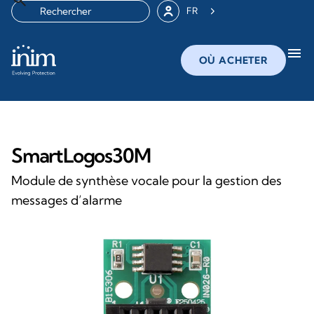
FR
menu
OÙ ACHETER
SmartLogos30M
Module de synthèse vocale pour la gestion des
messages d’alarme