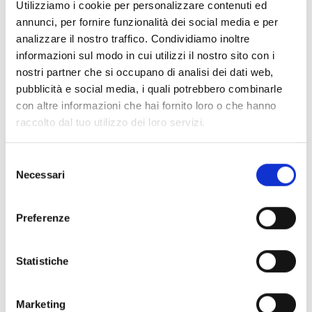
Utilizziamo i cookie per personalizzare contenuti ed
annunci, per fornire funzionalità dei social media e per
Boîte vocale : un message
✓
analizzare il nostro traffico. Condividiamo inoltre
pour chaque clavier
informazioni sul modo in cui utilizzi il nostro sito con i
Joy/MAX
nostri partner che si occupano di analisi dei dati web,
pubblicità e social media, i quali potrebbero combinarle
Menu à guidage vocal
✓
con altre informazioni che hai fornito loro o che hanno
local, personnalisable par
raccolto dal tuo utilizzo dei loro servizi.
utilisateur (avec claviers
Joy/MAX)
Selezione
Necessari
del
Menu vocal accessible par
✓
consenso
téléphone et
Preferenze
personnalisable par
utilisateur
Statistiche
Module vocal local sur les
✓
claviers Joy/MAX
Marketing