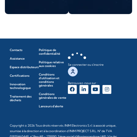
Contacts
Politique de
confidentialité
Assistance
Politique relative
Se connecter ou s'inscrire
aux cookies
Espace distributeurs
Conditions
Certifications
d'utilisation et
conditions
Retrouvez-nous sur :
Innovation
générales
technologique
Conditions
Traitement des
générales de vente
déchets
Lanceurs d'alerte
Copyright © 2026 Tous droits réservés. INIM Electronics S.r.l. à associé unique,
soumise à la direction et à la coordination d’INIM PROJECT S.R.L. N° de TVA
01855460448, n° Rea AP – 178890. Siège social à Monteprandone (AP), Via dei