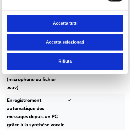
Communicateur vocal
✓
automatique sur ligne
téléphonique
Accetta tutti
Enregistrement des
✓
messages depuis les
Accetta selezionati
claviers Joy/MAX
Rifiuta
Enregistrement des
✓
messages depuis un PC
(microphone ou fichier
.wav)
Enregistrement
✓
automatique des
messages depuis un PC
grâce à la synthèse vocale