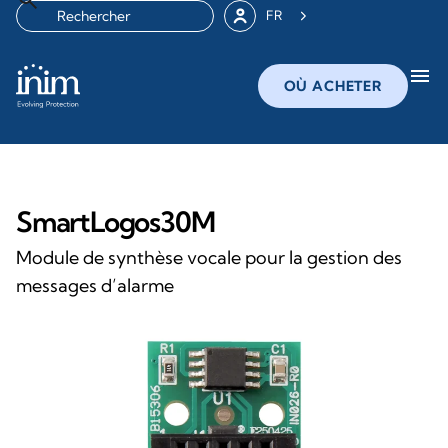
FR
menu
OÙ ACHETER
SmartLogos30M
Module de synthèse vocale pour la gestion des
messages d’alarme