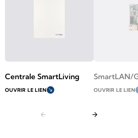
Centrale SmartLiving
SmartLAN/
OUVRIR LE LIEN
south_east
OUVRIR LE LIEN
so
arrow_back
arrow_forward