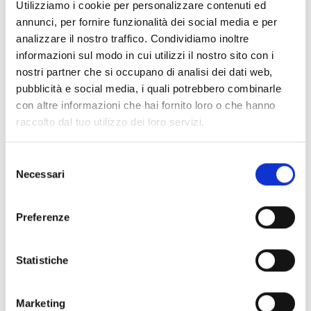
Utilizziamo i cookie per personalizzare contenuti ed
annunci, per fornire funzionalità dei social media e per
Boîte vocale : un message
✓
analizzare il nostro traffico. Condividiamo inoltre
pour chaque clavier
informazioni sul modo in cui utilizzi il nostro sito con i
Joy/MAX
nostri partner che si occupano di analisi dei dati web,
pubblicità e social media, i quali potrebbero combinarle
Menu à guidage vocal
✓
con altre informazioni che hai fornito loro o che hanno
local, personnalisable par
raccolto dal tuo utilizzo dei loro servizi.
utilisateur (avec claviers
Joy/MAX)
Selezione
Necessari
del
Menu vocal accessible par
✓
consenso
téléphone et
Preferenze
personnalisable par
utilisateur
Statistiche
Module vocal local sur les
✓
claviers Joy/MAX
Marketing