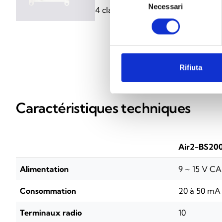
Necessari
del
4 claviers, 4 sirènes et 10 capteur
consenso
Rifiuta
C
Caractéristiques techniques
Air2-BS20
Alimentation
9 ~ 15 V CA
Consommation
20 à 50 mA
Terminaux radio
10