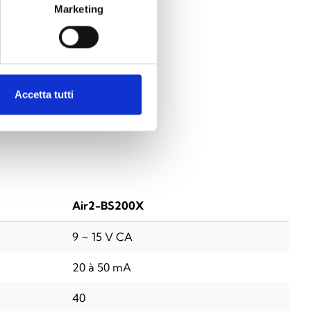
Marketing
Accetta tutti
ON
Air2-BS200X
9 ~ 15 V CA
20 à 50 mA
40