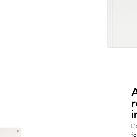
A
r
i
L’
fo