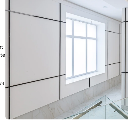
et
ite
et