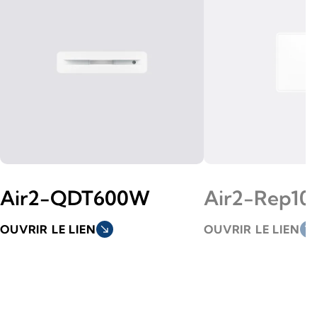
Air2-QDT600W
Air2-Rep10
OUVRIR LE LIEN
south_east
OUVRIR LE LIEN
south_east