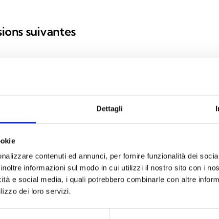
sions suivantes
Air
 868 MHz connecté à l’I-
Émette
Dettagli
adio‑clés.
Bus, j
ookie
nalizzare contenuti ed annunci, per fornire funzionalità dei socia
inoltre informazioni sul modo in cui utilizzi il nostro sito con i n
icità e social media, i quali potrebbero combinarle con altre inform
l) 868 MHz, pour les
lizzo dei loro servizi.
ntrale de gérer, outre les
s et les radio‑clés, jusqu’à