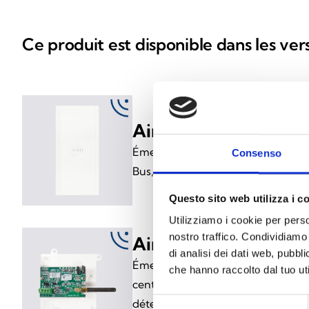
Ce produit est disponible dans les ver
Air2-BS200/50
Émetteur-récepteur bidirectionnel
Consenso
Bus, jusqu’à 50 détecteurs et 100 r
Questo sito web utilizza i c
Utilizziamo i cookie per perso
nostro traffico. Condividiamo 
Air2-BS200X
di analisi dei dati web, pubbl
Émetteur‑récepteur (bidirectionne
che hanno raccolto dal tuo uti
centrales PrimeX. Il permet à la ce
Selezione
détecteurs, les contacts magnétique