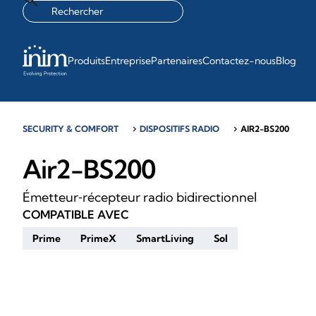
Produits
Entreprise
Partenaires
Contactez-nous
Blog
SECURITY & COMFORT
chevron_right
DISPOSITIFS RADIO
chevron_right
AIR2-BS200
Air2-BS200
Émetteur‑récepteur radio bidirectionnel
COMPATIBLE AVEC
Prime
PrimeX
SmartLiving
Sol