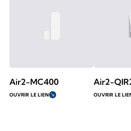
Air2-MC400
Air2-QI
OUVRIR LE LIEN
south_east
OUVRIR LE LIE