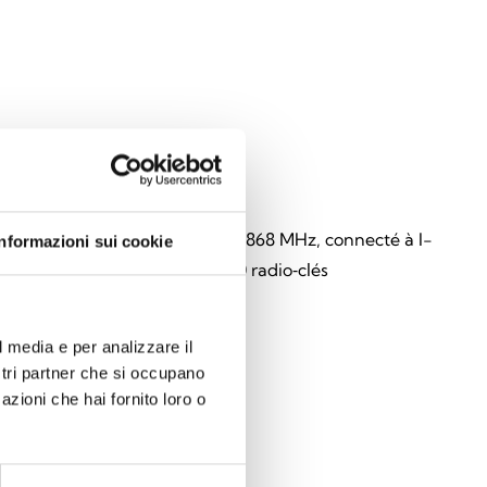
2-BS200/10
ur-récepteur (bidirectionnel) 868 MHz, connecté à I-
Informazioni sui cookie
usqu'à 10 détecteurs, jusqu’à 30 radio‑clés
l media e per analizzare il
ostri partner che si occupano
azioni che hai fornito loro o