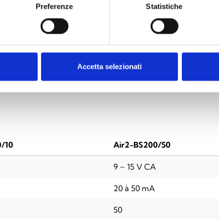
Preferenze
Statistiche
s de température via radio
Accetta selezionati
ARACTÉRISTIQUES TECHNIQUES
DOCUMENTATI
0/10
Air2-BS200/50
9 ~ 15 V CA
20 à 50 mA
50