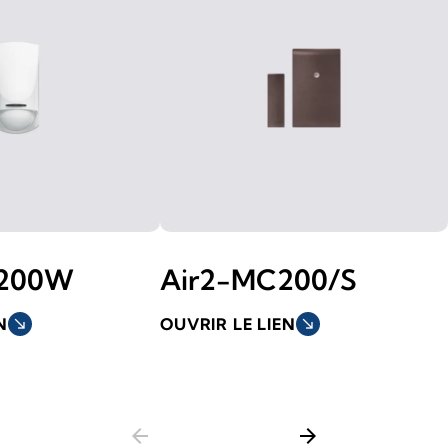
R200W
Air2-MC200/S
N
south_east
OUVRIR LE LIEN
south_east
arrow_back
arrow_forward