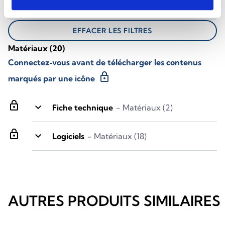
Toutes les langues
EFFACER LES FILTRES
Matériaux
(20)
Connectez‑vous avant de télécharger les contenus
lock
marqués par une icône
lock
keyboard_arrow_down
Fiche technique
- Matériaux (2)
lock
keyboard_arrow_down
Logiciels
- Matériaux (18)
AUTRES PRODUITS SIMILAIRES