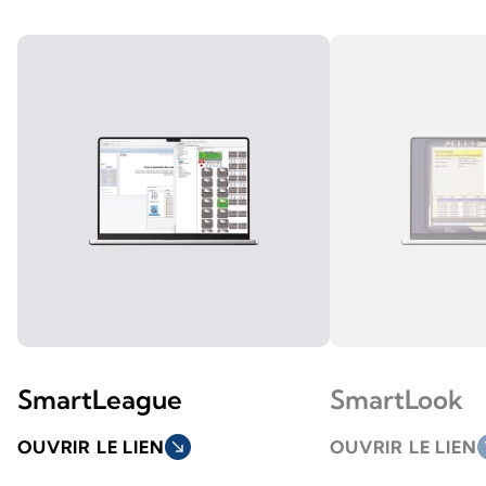
SmartLeague
SmartLook
OUVRIR LE LIEN
south_east
OUVRIR LE LIEN
so