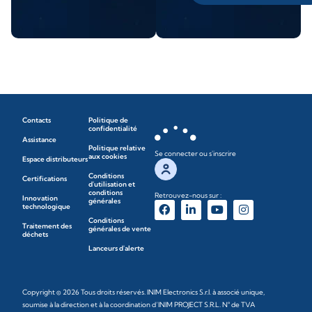
Contacts
Politique de
confidentialité
Assistance
Politique relative
Se connecter ou s'inscrire
aux cookies
Espace distributeurs
Conditions
Certifications
d'utilisation et
conditions
Retrouvez-nous sur :
Innovation
générales
technologique
Conditions
Traitement des
générales de vente
déchets
Lanceurs d'alerte
Copyright © 2026 Tous droits réservés. INIM Electronics S.r.l. à associé unique,
soumise à la direction et à la coordination d’INIM PROJECT S.R.L. N° de TVA