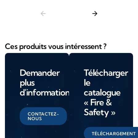
arrow_back
arrow_forward
Ces produits vous intéressent ?
Demander
Télécharger
plus
le
d'informations
catalogue
« Fire &
Safety »
CONTACTEZ-
NOUS
TÉLÉCHARGEMENT