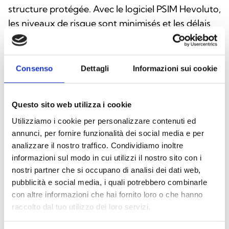
structure protégée. Avec le logiciel PSIM Hevoluto,
les niveaux de risque sont minimisés et les délais
de réaction face aux dangers sont raccourcis.
Parmi les principales caractéristiques du logiciel
figurent : une architecture client/serveur,
Consenso
Dettagli
Informazioni sui cookie
l’intégration à des systèmes tiers, la gestion des
caméras, la compatibilité avec les fichiers
Questo sito web utilizza i cookie
AutoCAD, le contrôle multi-écrans et la gestion
Utilizziamo i cookie per personalizzare contenuti ed
des systèmes de contrôle d’accès.
annunci, per fornire funzionalità dei social media e per
analizzare il nostro traffico. Condividiamo inoltre
informazioni sul modo in cui utilizzi il nostro sito con i
nostri partner che si occupano di analisi dei dati web,
Télécharger le logiciel
pubblicità e social media, i quali potrebbero combinarle
con altre informazioni che hai fornito loro o che hanno
raccolto dal tuo utilizzo dei loro servizi.