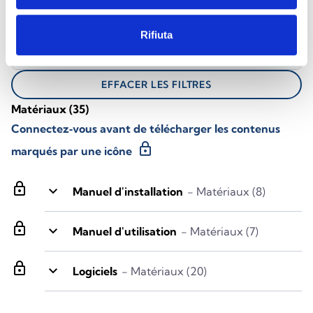
Tous les produits
Rifiuta
Toutes les langues
EFFACER LES FILTRES
Matériaux
(35)
Connectez‑vous avant de télécharger les contenus
lock
marqués par une icône
lock
keyboard_arrow_down
Manuel d'installation
- Matériaux (8)
lock
keyboard_arrow_down
Manuel d'utilisation
- Matériaux (7)
lock
keyboard_arrow_down
Logiciels
- Matériaux (20)