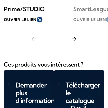
Prime/STUDIO
SmartLeagu
OUVRIR LE LIEN
south_east
OUVRIR LE LIEN
so
arrow_back
arrow_forward
Ces produits vous intéressent ?
Demander
Télécharger
plus
le
d'informations
catalogue