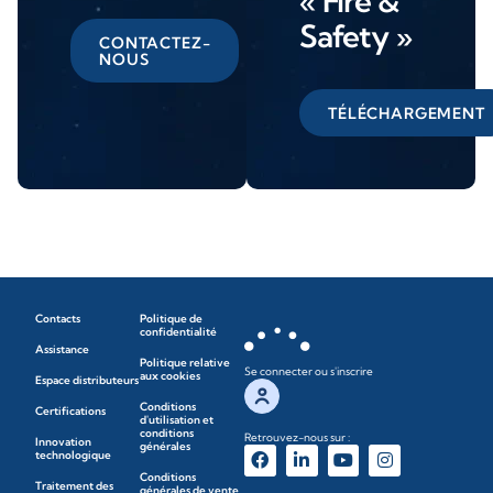
« Fire &
Safety »
CONTACTEZ-
NOUS
TÉLÉCHARGEMENT
Contacts
Politique de
confidentialité
Assistance
Politique relative
Se connecter ou s'inscrire
aux cookies
Espace distributeurs
Conditions
Certifications
d'utilisation et
conditions
Retrouvez-nous sur :
Innovation
générales
technologique
Conditions
Traitement des
générales de vente