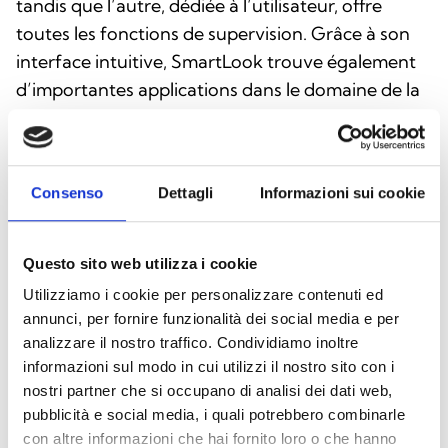
tandis que l’autre, dédiée à l’utilisateur, offre
toutes les fonctions de supervision. Grâce à son
interface intuitive, SmartLook trouve également
d’importantes applications dans le domaine de la
domotique. En effet, lorsqu’il est associé à la
gestion des centrales d’alarme anti‑intrusion, le
PC peut réellement devenir le gestionnaire de
Consenso
Dettagli
Informazioni sui cookie
l’habitation en exploitant pleinement le potentiel
des centrales. À cette fin, il est possible d’utiliser la
licence « lite »
intrusion, qui permet de gérer les
Questo sito web utilizza i cookie
centrales SmartLiving ou Prime.
Utilizziamo i cookie per personalizzare contenuti ed
annunci, per fornire funzionalità dei social media e per
analizzare il nostro traffico. Condividiamo inoltre
informazioni sul modo in cui utilizzi il nostro sito con i
nostri partner che si occupano di analisi dei dati web,
Télécharger le logiciel
pubblicità e social media, i quali potrebbero combinarle
con altre informazioni che hai fornito loro o che hanno