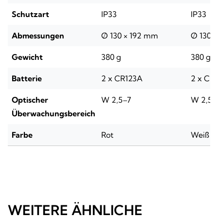
Schutzart
IP33
IP33
Abmessungen
Ø 130 × 192 mm
Ø 130 
Gewicht
380 g
380 g
Batterie
2 x CR123A
2 x CR
Optischer
W 2,5–7
W 2,5–
Überwachungsbereich
Farbe
Rot
Weiß
WEITERE ÄHNLICHE