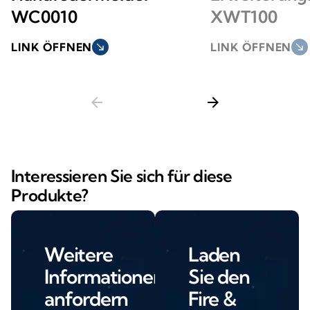
WC0010
XWT100
LINK ÖFFNEN
south_east
LINK ÖFFNEN
south_east
arrow_back
arrow_forward
Interessieren Sie sich für diese
Produkte?
Weitere
Laden
Informationen
Sie den
anfordern
Fire &