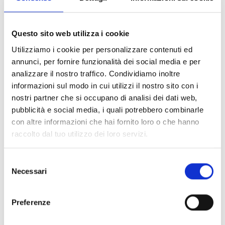
WS2010WE
Akustischer Funk-Wand-
Questo sito web utilizza i cookie
Signalgeber mit weißem
Utilizziamo i cookie per personalizzare contenuti ed
annunci, per fornire funzionalità dei social media e per
Kunststoffgehäuse
analizzare il nostro traffico. Condividiamo inoltre
informazioni sul modo in cui utilizzi il nostro sito con i
nostri partner che si occupano di analisi dei dati web,
pubblicità e social media, i quali potrebbero combinarle
WS2020WE
con altre informazioni che hai fornito loro o che hanno
Optisch-akustischer Funk-
raccolto dal tuo utilizzo dei loro servizi.
Wand-Signalgeber mit weißem
Kunststoffgehäuse
Selezione
Necessari
del
consenso
Preferenze