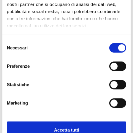
connexion au bus de
nostri partner che si occupano di analisi dei dati web,
communication
pubblicità e social media, i quali potrebbero combinarle
con altre informazioni che hai fornito loro o che hanno
raccolto dal tuo utilizzo dei loro servizi.
Selezione
Necessari
del
Batterie centrale
consenso
Lampe à alimentation centralisée
Preferenze
Statistiche
DALI
Marketing
Lampe autoalimentée avec
interface DALI conforme à la
norme EN 62386-202
Accetta tutti