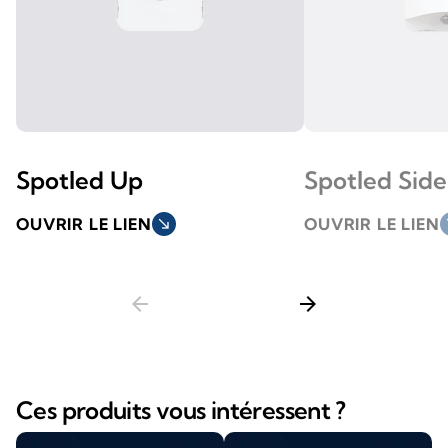
Spotled Up
Spotled Side
OUVRIR LE LIEN
south_east
OUVRIR LE LIEN
so
arrow_back
arrow_forward
Ces produits vous intéressent ?