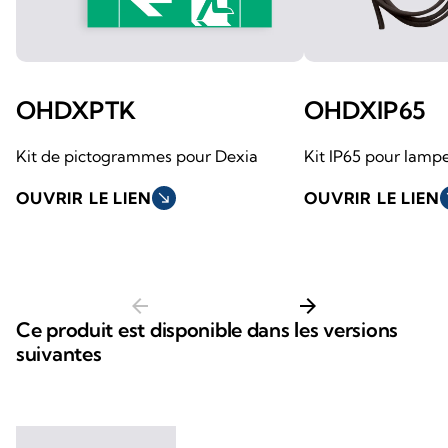
OHDXPTK
OHDXIP65
Kit de pictogrammes pour Dexia
Kit IP65 pour lamp
OUVRIR LE LIEN
south_east
OUVRIR LE LIEN
so
arrow_back
arrow_forward
Ce produit est disponible dans les versions
suivantes