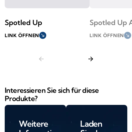
Spotled Up
Spotled Up A
LINK ÖFFNEN
south_east
LINK ÖFFNEN
south_east
arrow_back
arrow_forward
Interessieren Sie sich für diese
Produkte?
Weitere
Laden