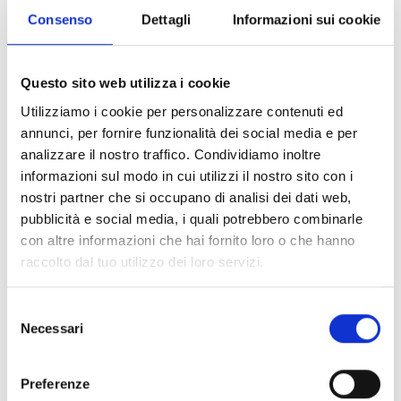
Leuchte mit Standardaktivierung
Consenso
Dettagli
Informazioni sui cookie
Questo sito web utilizza i cookie
Utilizziamo i cookie per personalizzare contenuti ed
annunci, per fornire funzionalità dei social media e per
Selbsttest
analizzare il nostro traffico. Condividiamo inoltre
Leuchte mit Selbsttest der
informazioni sul modo in cui utilizzi il nostro sito con i
Batterie und der Elektronik
nostri partner che si occupano di analisi dei dati web,
pubblicità e social media, i quali potrebbero combinarle
con altre informazioni che hai fornito loro o che hanno
raccolto dal tuo utilizzo dei loro servizi.
Selezione
Busüberwachung
Necessari
del
Leuchte mit Überwachung über
consenso
den Kommunikationsbus
Preferenze