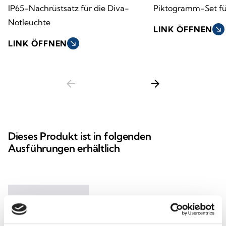
IP65-Nachrüstsatz für die Diva-
Piktogramm-Set fü
Notleuchte
LINK ÖFFNEN
south_east
LINK ÖFFNEN
south_east
arrow_back
arrow_forward
Dieses Produkt ist in folgenden
Ausführungen erhältlich
Standard