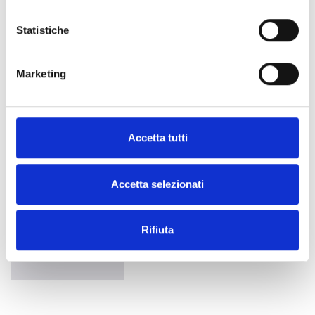
Statistiche
Zentralbatterie
Marketing
Leuchte mit zentraler
Stromversorgung
Accetta tutti
Accetta selezionati
DALI
Leuchte mit nicht proprietärer
Rifiuta
digitaler Schnittstelle gemäß EN
62386