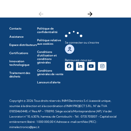
arrow_back
arrow_forward
Contacts
Politique de
confidentialité
Assistance
Politique relative
Se connecter ou s'inscrire
aux cookies
Espace distributeurs
Conditions
Certifications
d'utilisation et
conditions
Retrouvez-nous sur :
Innovation
générales
technologique
Conditions
Traitement des
générales de vente
déchets
Lanceurs d'alerte
Copyright © 2026 Tous droits réservés. INIM Electronics S.r.l. à associé unique,
soumise à la direction et à la coordination d’INIM PROJECT S.R.L. N° de TVA
01855460448, n° Rea AP – 178890. Siège social à Monteprandone (AP), Via dei
Lavoratori n° 10, 63076, hameau de Centobuchi - Tél. : 0735 705007 - Capital social
entièrement libéré : 1 000 000,00 € Adresse e-mail certifiée (PEC) :
inimelectronics@pec.it