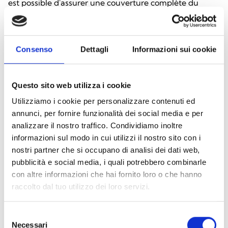
est possible d'assurer une couverture complète du
système BESS et une réponse rapide aux événements
critiques.
Consenso
Dettagli
Informazioni sui cookie
Les centrales Previdia Compact d'autres avantages,
notamment la conformité aux normes de sécurité
internationales et une interface utilisateur intuitive, qui
Questo sito web utilizza i cookie
facilite leur programmation et leur maintenance.
Utilizziamo i cookie per personalizzare contenuti ed
L'intégration de technologies de pointe et la possibilité
annunci, per fornire funzionalità dei social media e per
d'une configuration flexible font de ces centrales un
analizzare il nostro traffico. Condividiamo inoltre
informazioni sul modo in cui utilizzi il nostro sito con i
excellent choix pour des applications complexes telles
nostri partner che si occupano di analisi dei dati web,
que les systèmes de stockage d'énergie.
pubblicità e social media, i quali potrebbero combinarle
con altre informazioni che hai fornito loro o che hanno
L'investissement dans des systèmes certifiés, tels que
raccolto dal tuo utilizzo dei loro servizi.
ceux fournis par Inim, permet non seulement
d'améliorer la sécurité globale, mais aussi de se
Selezione
conformer aux normes européennes les plus strictes, ce
Necessari
del