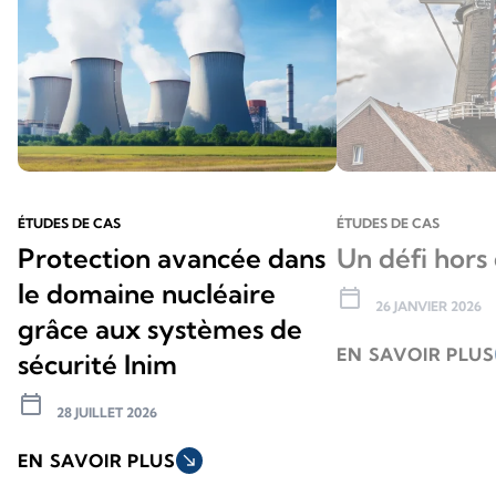
ÉTUDES DE CAS
ÉTUDES DE CAS
Protection avancée dans
Un défi hor
le domaine nucléaire
calendar_today
26 JANVIER 2026
grâce aux systèmes de
EN SAVOIR PLUS
sécurité Inim
calendar_today
28 JUILLET 2026
EN SAVOIR PLUS
south_east